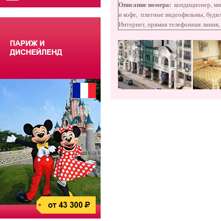
Описание номера:
кондиционер, ми
и кофе,
платные видеофильмы, будил
Интернет, прямая телефонная линия,