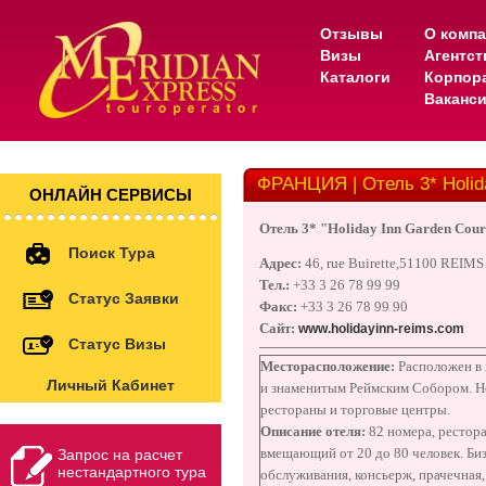
Отзывы
О комп
Визы
Агентс
Каталоги
Корпор
Ваканс
ФРАНЦИЯ | Отель 3* Holida
ОНЛАЙН СЕРВИСЫ
Отель 3* "Holiday Inn Garden Cour
Поиск Тура
Адрес:
46, rue Buirette,51100 REIMS
Тел.:
+33 3 26 78 99 99
Статус Заявки
Факс:
+33 3 26 78 99 90
Сайт:
www.holidayinn-reims.com
Статус Визы
Месторасположение:
Расположен в 
Личный Кабинет
и знаменитым Реймским Собором. Не
рестораны и торговые центры.
Описание отеля:
82 номера, рестор
вмещающий от 20 до 80 человек. Биз
Запрос на расчет
нестандартного тура
обслуживания, консьерж, прачечная,