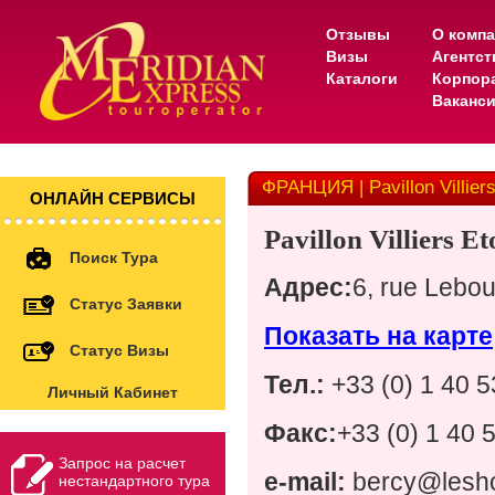
Отзывы
О комп
Визы
Агентс
Каталоги
Корпор
Ваканс
ФРАНЦИЯ | Pavillon Villiers
ОНЛАЙН СЕРВИСЫ
Pavillon Villiers Et
Поиск Тура
Адрес
:
6, rue Lebo
Статус Заявки
Показать на карте
Статус Визы
Тел.:
+33 (0) 1 40 5
Личный Кабинет
Факс:
+33 (0) 1 40 
Запрос на расчет
e
-
mail
:
bercy
@
lesh
нестандартного тура