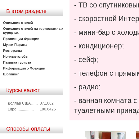
- ТВ со спутников
В этом разделе
- скоростной Интер
Описание отелей
Описание отелей на горнолыжных
- мини-бар с холод
курортах
Провинции Франции
- кондиционер;
Музеи Парижа
Рестораны
Ночные клубы
- сейф;
Памятка туриста
Информация о Франции
- телефон с прямы
Шоппинг
- радио;
Курсы валют
- ванная комната 
Доллар США........
87.1062
туалетными прина
Евро...................
100.6426
Способы оплаты