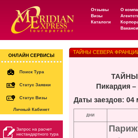
Отзывы
О комп
Визы
Агентс
Каталоги
Корпор
Ваканс
ТАЙНЫ СЕВЕРА ФРАНЦИИ –
ОНЛАЙН СЕРВИСЫ
Поиск Тура
ТАЙНЫ 
Статус Заявки
Пикардия –
Статус Визы
Даты заездов: 04 
Личный Кабинет
ДНИ
Париж
Запрос на расчет
нестандартного тура