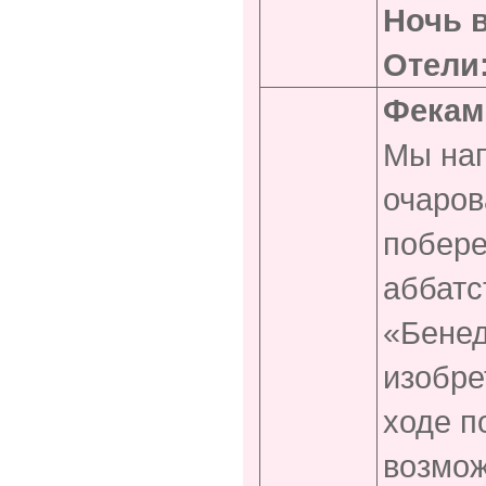
Ночь в
Отели
Фекам
Мы на
очаров
побере
аббатс
«Бенед
изобре
ходе п
возмож