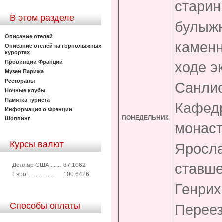
стари
В этом разделе
булыжн
Описание отелей
каменн
Описание отелей на горнолыжных
курортах
Провинции Франции
ходе э
Музеи Парижа
Рестораны
Санлис
Ночные клубы
Памятка туриста
Кафедр
Информация о Франции
ПОНЕДЕЛЬНИК
Шоппинг
монаст
Курсы валют
Яросла
ставше
Доллар США........
87.1062
Евро...................
100.6426
Генриха
Способы оплаты
Переез