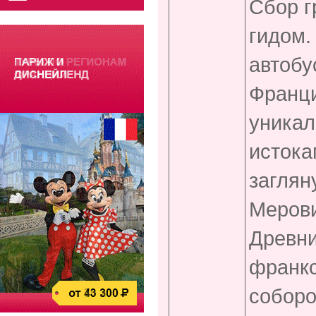
Сбор г
гидом.
автобу
Франц
уникал
истока
заглян
Мерови
Древн
франкс
соборо