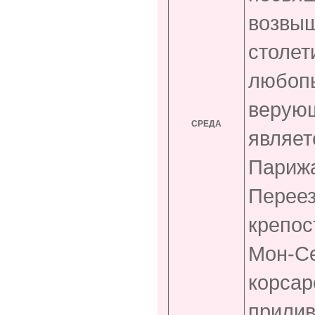
возвыш
столет
любоп
верую
СРЕДА
являет
Парижа
Перее
крепос
Мон-С
корсар
прилив