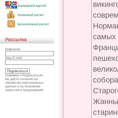
викинг
Банковской картой
соврем
Наличный расчет
Норман
Безналичный расчет
самых 
Рассылка
Франци
Компания
пешехо
Ваш E-mail
велико
Нажимая «Подписаться»
собора
вы даёте согласие на
обработку персональных
данных и на получение
Старог
новостей и предложений
Жанны 
стари