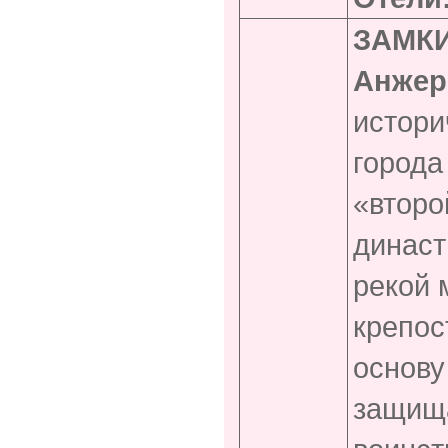
ЗАМКИ
Анжер
истори
города
«второ
династ
рекой 
крепос
основу
защища