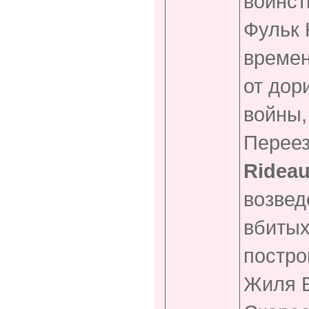
воинст
Фульк 
времен
от дор
войны,
Переез
Rideau
возвед
вбитых
постро
Жиля Б