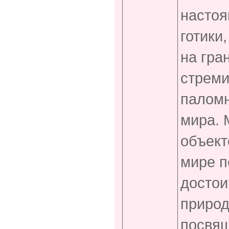
настоя
готики
на гра
стреми
паломн
мира. 
объект
мире п
достои
природ
посвящ