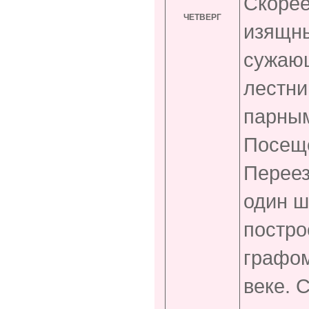
Скорее
ЧЕТВЕРГ
изящн
сужающ
лестни
парным
Посеще
Переез
один ш
постр
графом
веке. 