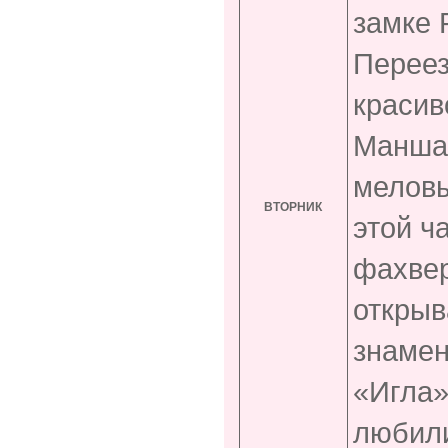
замке P
Перее
красив
Манша,
меловы
ВТОРНИК
этой ч
фахвер
открыв
знамен
«Игла»
любили