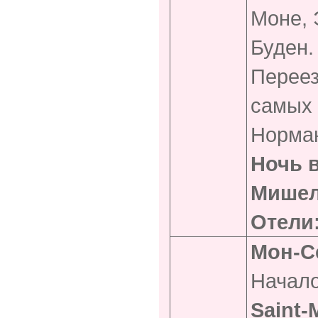
Моне, 
Буден.
Перее
самых 
Норман
Ночь в
Мише
Отели
Мон-С
Начало
Saint
-