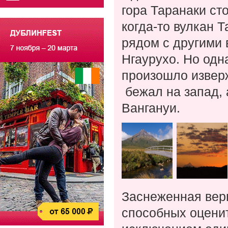
гора Таранаки сто
когда-то вулкан 
рядом с другими 
Нгаурухо. Но одн
произошло изверж
бежал на запад, 
Вангануи.
Заснеженная верш
способных оцени