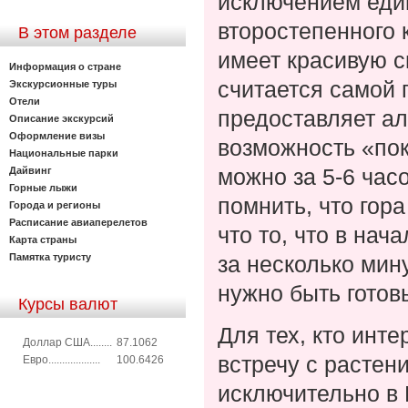
исключением един
второстепенного 
В этом разделе
имеет красивую 
Информация о стране
считается самой 
Экскурсионные туры
Отели
предоставляет а
Описание экскурсий
Оформление визы
возможность «пок
Национальные парки
можно за 5-6 часо
Дайвинг
Горные лыжи
помнить, что гор
Города и регионы
Расписание авиаперелетов
что то, что в нач
Карта страны
Памятка туристу
за несколько мин
нужно быть готов
Курсы валют
Для тех, кто инте
Доллар США........
87.1062
встречу с расте
Евро...................
100.6426
исключительно в 