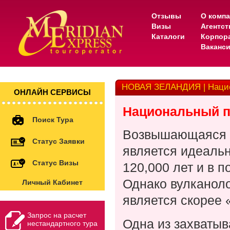
Отзывы
О комп
Визы
Агентс
Каталоги
Корпор
Ваканс
НОВАЯ ЗЕЛАНДИЯ | Нацио
ОНЛАЙН СЕРВИСЫ
Национальный п
Поиск Тура
Возвышающаяся н
Статус Заявки
является идеаль
Статус Визы
120,000 лет и в п
Однако вулканоло
Личный Кабинет
является скорее 
Запрос на расчет
Одна из захваты
нестандартного тура