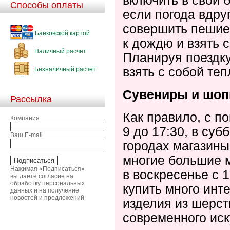
включить в свой б
Способы оплаты
если погода вдру
совершить пешие 
Банковской картой
к дождю и взять 
Наличный расчет
Планируя поездку
взять с собой те
Безналичный расчет
Сувениры и шоп
Рассылка
Как правило, с п
Компания
9 до 17:30, в суб
Ваш E-mail
городах магазины 
многие большие м
Нажимая «Подписаться»
в воскресенье с 
вы даёте согласие на
обработку персональных
купить много инт
данных и на получение
новостей и предложений
изделия из шерст
современного иск