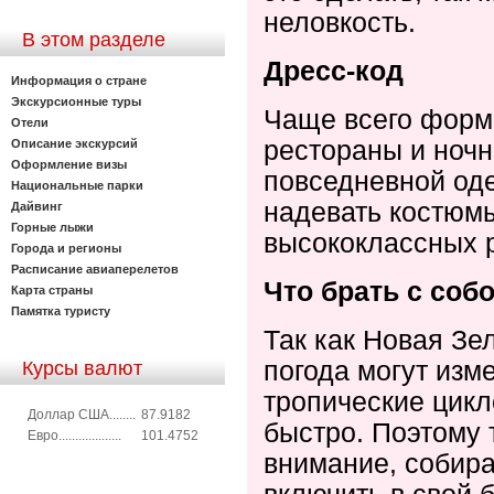
неловкость.
В этом разделе
Дресс-код
Информация о стране
Экскурсионные туры
Чаще всего форм
Отели
рестораны и ночн
Описание экскурсий
Оформление визы
повседневной оде
Национальные парки
надевать костюмы
Дайвинг
Горные лыжи
высококлассных р
Города и регионы
Расписание авиаперелетов
Что брать с соб
Карта страны
Памятка туристу
Так как Новая Зе
погода могут изм
Курсы валют
тропические цик
Доллар США........
87.9182
быстро. Поэтому 
Евро...................
101.4752
внимание, собира