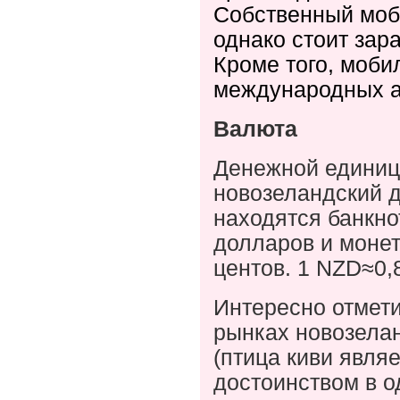
Собственный моб
однако стоит зар
Кроме того, моби
международных а
Валюта
Денежной единиц
новозеландский д
находятся банкнот
долларов и монет
центов. 1 N
Z
D≈0,
Интересно отмет
рынках новозелан
(птица киви явля
достоинством в о