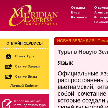
Отзывы
О комп
Визы
Агентс
Каталоги
Корпор
Ваканс
НОВАЯ ЗЕЛАНДИЯ | Памят
ОНЛАЙН СЕРВИСЫ
Туры в Новую Зе
Поиск Тура
Язык
Статус Заявки
Официальные язы
Статус Визы
распространены и
вьетнамский, кит
Личный Кабинет
собой сочетание 
которые создали
Запрос на расчет
нестандартного тура
своей культурой 