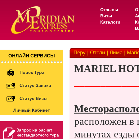
Отзывы
О
Визы
А
Каталоги
К
В
Перу | Отели | Лима | Marie
ОНЛАЙН СЕРВИСЫ
MARIEL HOT
Поиск Тура
____________
Статус Заявки
Статус Визы
Местораспол
Личный Кабинет
расположен в 
Запрос на расчет
минутах езды 
нестандартного тура