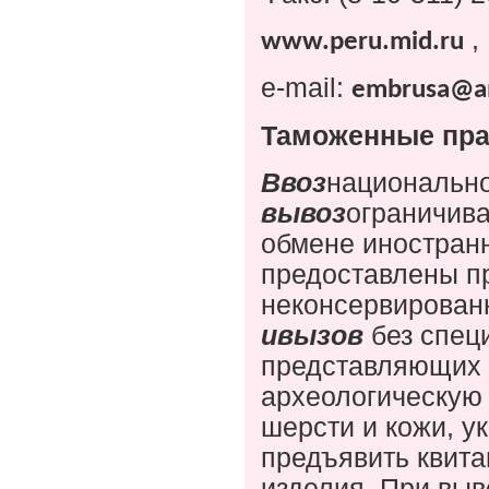
,
www.peru.mid.ru
e
-
mail
:
embrusa
@
a
Таможенные пра
Ввоз
национально
вывоз
ограничива
обмене иностран
предоставлены п
неконсервирован
и
вызов
без спец
представляющих 
археологическую
шерсти и кожи, у
предъявить квита
изделия. При выв