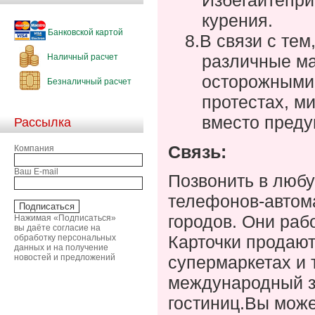
курения.
Банковской картой
8.
В связи с тем
различные м
Наличный расчет
осторожными,
Безналичный расчет
протестах, м
вместо преду
Рассылка
Связь:
Компания
Ваш E-mail
Позвонить в любу
телефонов-автома
городов. Они рабо
Нажимая «Подписаться»
вы даёте согласие на
Карточки продают
обработку персональных
данных и на получение
новостей и предложений
супермаркетах и 
международный з
гостиниц.
Вы може