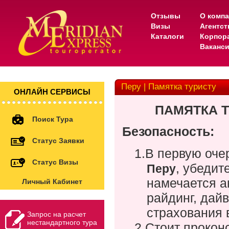
Отзывы
О комп
Визы
Агентс
Каталоги
Корпор
Ваканс
Перу | Памятка туристу
ОНЛАЙН СЕРВИСЫ
ПАМЯТКА Т
Поиск Тура
Безопасность:
Статус Заявки
1.
В первую очер
Статус Визы
, убедит
Перу
намечается ак
Личный Кабинет
райдинг, дайв
страхования 
Запрос на расчет
нестандартного тура
2.
Стоит прокон