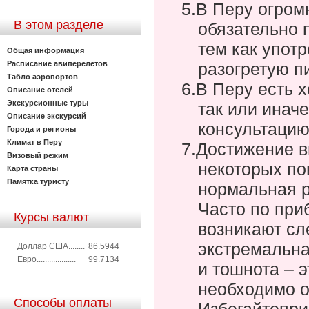
5.
В Перу огром
В этом разделе
обязательно 
тем как упот
Общая информация
разогретую п
Расписание авиперелетов
Табло аэропортов
6.
В Перу есть 
Описание отелей
Экскурсионные туры
так или инач
Описание экскурсий
консультацию
Города и регионы
Климат в Перу
7.
Достижение в
Визовый режим
некоторых п
Карта страны
Памятка туристу
нормальная р
Часто по при
Курсы валют
возникают сл
экстремальна
Доллар США........
86.5944
Евро...................
99.7134
и тошнота – э
необходимо о
Способы оплаты
Избегайте
при