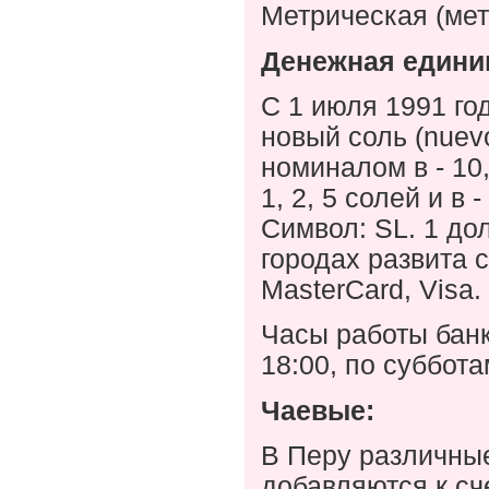
Метрическая (мет
Денежная едини
С 1 июля 1991 г
новый соль (
nuev
номиналом в - 10,
1, 2, 5 солей и в 
Символ:
SL
. 1 до
городах развита 
Master
Card
,
Visa
.
Часы работы банк
18:00, по суббота
Чаевые:
В Перу различные
добавляются к сч