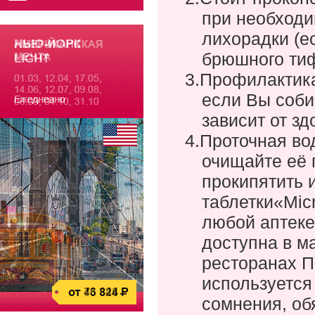
при необходи
лихорадки (е
брюшного тиф
3.
Профилактика
если Вы соби
зависит от зд
4.
Проточная вод
очищайте её 
прокипятить
таблетки
«
Mic
любой аптеке
доступна в м
ресторанах П
используется
сомнения, об