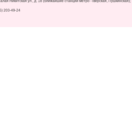
алая Никитская ул., д. 18 (ближайшие станции метро -Тверская, Пушкинская);
95) 203-49-24