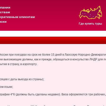
мпании
тствам
оративным клиентам
нсии
Где купить туры
России при поездках на срок не более 15 дней в Лаосскую Народно-Демократи
и выезжающие должны, как и прежде, обращаться в консульство ЛНДР для по
тии в страну, в аэропорту .
есяцев с даты выезда из страны);
ом языке;
графии 4*6 (должны быть сделаны недавно). Виза оформляется три рабочих 