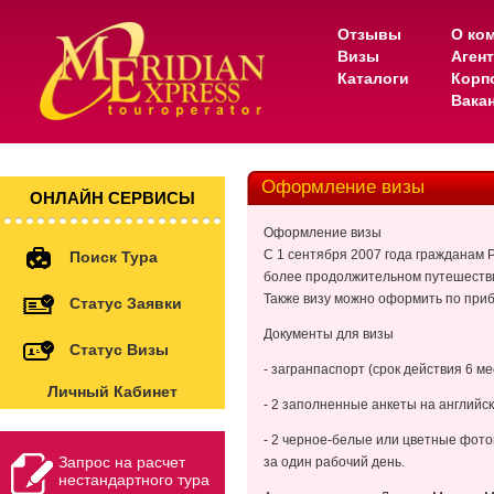
Отзывы
О ко
Визы
Аген
Каталоги
Корп
Вака
Оформление визы
ОНЛАЙН СЕРВИСЫ
Оформление визы
С 1 сентября 2007 года гражданам 
Поиск Тура
более продолжительном путешестви
Также визу можно оформить по прибы
Статус Заявки
Документы для визы
Статус Визы
- загранпаспорт (срок действия 6 м
Личный Кабинет
- 2 заполненные анкеты на английск
- 2 черное-белые или цветные фото
Запрос на расчет
за один рабочий день.
нестандартного тура