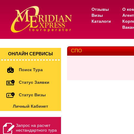
Отзывы
О ко
Визы
Аген
Каталоги
Корп
Вака
СПО
ОНЛАЙН СЕРВИСЫ
Поиск Тура
Статус Заявки
Статус Визы
Личный Кабинет
Запрос на расчет
нестандартного тура