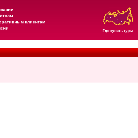
мпании
тствам
оративным клиентам
нсии
Где купить туры