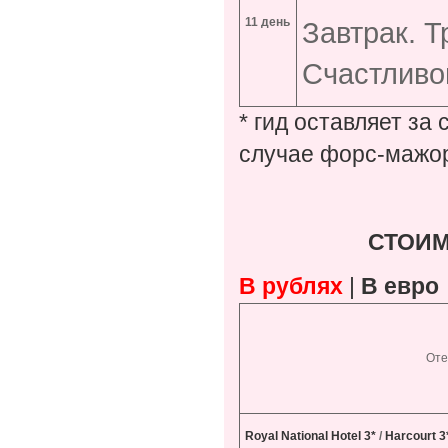
11 день
Завтрак. Т
Счастливог
* гид оставляет за
случае форс-мажор
СТОИМ
В рублях
|
В евро
Оте
Royal National Hotel 3*
/
Harcourt 3