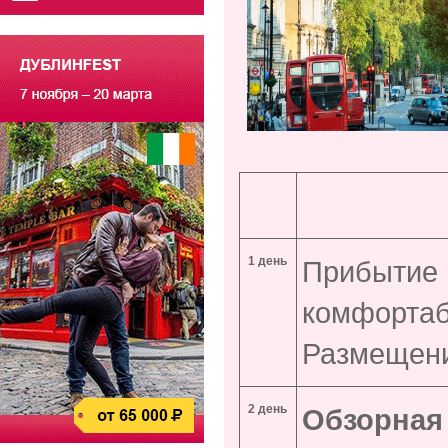
1
день
Прибытие 
комфортаб
Размещени
2 день
Обзорная 