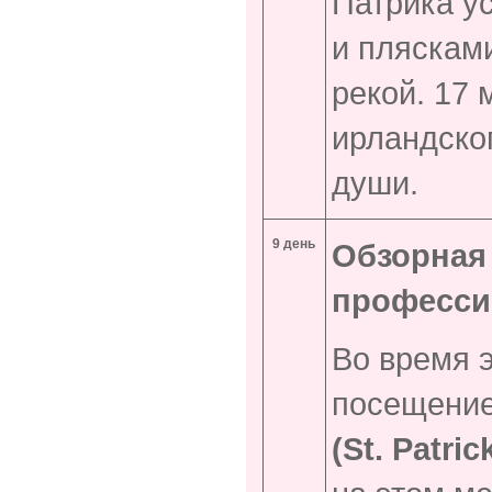
Патрика у
и пляскам
рекой. 17 
ирландског
души.
9 день
Обзорная 
професси
Во время 
посещени
(St. Patric