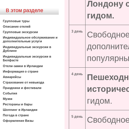
Лондону 
В этом разделе
гидом.
Групповые туры
Описание отелей
3
день
Свободное
Групповые экскурсии
Индивидуальное обслуживание и
дополнительные услуги
дополните
Индивидуальные экскурсии в
Дублине
популярны
Индивидуальные экскурсии в
Белфасте
Отели-замки в Ирландии
Информация о стране
4 день
Пешеходн
Авиарейсы
Страхование от невыезда
историче
Праздники и фестивали
События
гидом.
Музеи
Рестораны и бары
Шоппинг в Ирландии
Погода в стране
5 день
Свободное
Оформление Визы