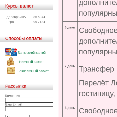
дополните
Курсы валют
популярны
Доллар США........
86.5944
Евро...................
99.7134
6 день
Свободное
Способы оплаты
дополните
популярны
Банковской картой
Наличный расчет
7 день
Трансфер 
Безналичный расчет
Перелёт Л
Рассылка
гостиницу
Компания
Ваш E-mail
8
день
Свободное