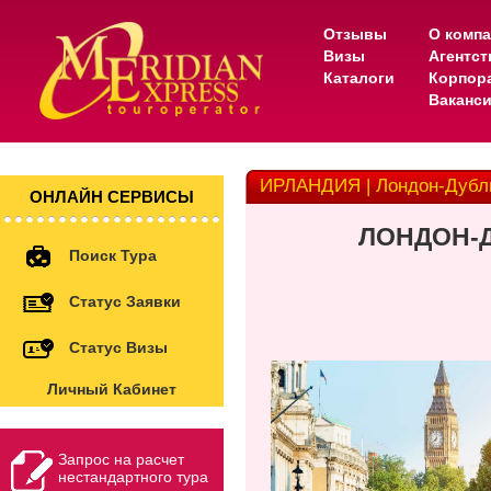
Отзывы
О комп
Визы
Агентс
Каталоги
Корпор
Ваканс
ИРЛАНДИЯ | Лондон-Дубли
ОНЛАЙН СЕРВИСЫ
ЛОНДОН-
Поиск Тура
Статус Заявки
Статус Визы
Личный Кабинет
Запрос на расчет
нестандартного тура