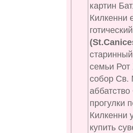
картин Бат
Килкенни е
готически
(
St.Canice
старинный
семьи Рот 
собор Св. 
аббатство
прогулки 
Килкенни 
купить сув