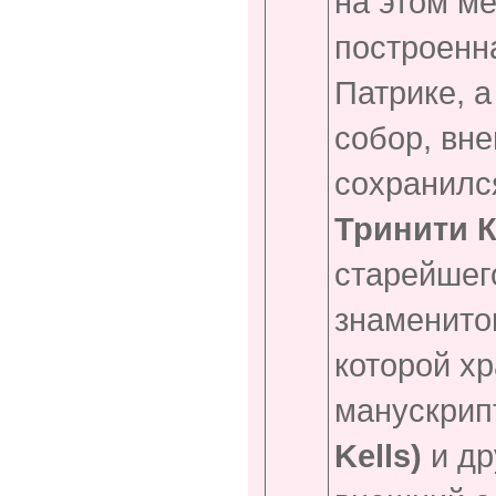
на этом м
построенн
Патрике, а
собор, вне
сохранилс
Тринити К
старейшег
знаменитог
которой х
манускрип
Kells)
и др