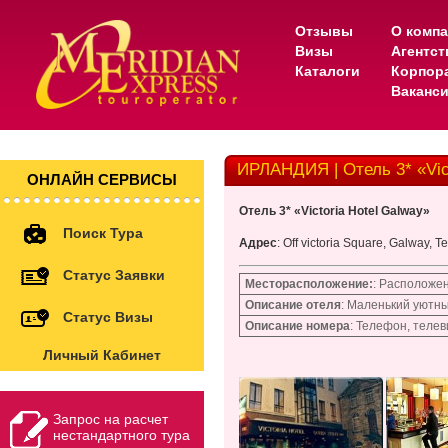
Отзывы
О комп
Визы
Агентс
Каталоги
Корпор
Ваканс
ИРЛАНДИЯ | Отель 3* «Vict
ОНЛАЙН СЕРВИСЫ
Отель 3* «Victoria Hotel Galway»
Поиск Тура
Адрес
: Off victoria Square, Galway, 
Статус Заявки
Месторасположение:
: Расположен
Описание отеля
: Маленький уютны
Статус Визы
Описание номера
: Телефон, теле
Личный Кабинет
Запрос на расчет
нестандартного тура