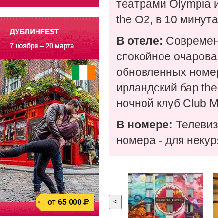
театрами Olympia и
the O2, в 10 минут
В отеле:
Современн
спокойное очарова
обновленных номер
ирландский бар th
ночной клуб Club M
В номере:
Телевиз
номера - для неку
<