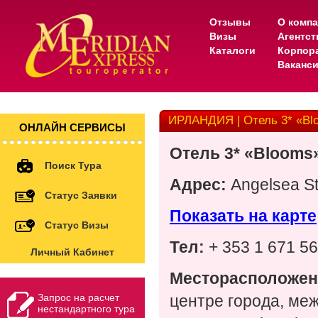
Отзывы
О комп
Визы
Агентс
Каталоги
Корпор
Ваканс
ИРЛАНДИЯ | Отель 3* «Bl
ОНЛАЙН СЕРВИСЫ
Отель 3* «Blooms
Поиск Тура
Адрес:
Angelsea Str
Статус Заявки
Показать на карте
Статус Визы
Тел:
+ 353 1 671 5
Личный Кабинет
Месторасположен
Запрос на расчет
центре города, меж
нестандартного тура