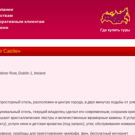
мпании
тствам
оративным клиентам
нсии
Где купить туры
 Castle»
diner Row, Dublin 1, Ireland
просторный отель, расположен в центре города, в двух минутах ходьбы от ул
уникальный отель, текущий владелец сделал его современным, сохранив ори
рашают кристаллические люстры и величественные мраморные камины. К услуга
ату), услуги няни и детская кроватка (под запрос), утюг, обслуживание номеров
евизор, приборы для приготовления чая/кофе, фен, бесплатный интернет