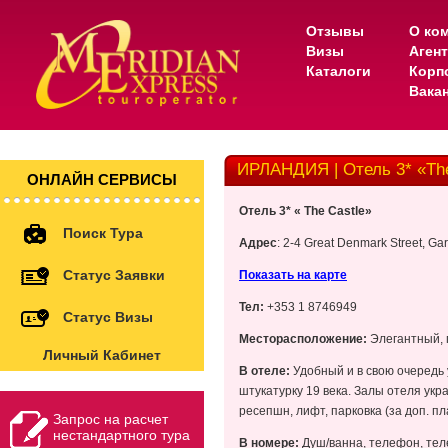
Отзывы
О ко
Визы
Аген
Каталоги
Корп
Вака
ИРЛАНДИЯ | Отель 3* «The
ОНЛАЙН СЕРВИСЫ
Отель 3* « The Castle»
Поиск Тура
Адрес
: 2-4 Great Denmark Street, Gar
Статус Заявки
Показать на карте
Тел:
+353 1 8746949
Статус Визы
Месторасположение:
Элегантный, 
Личный Кабинет
В отеле:
Удобный и в свою очередь 
штукатурку 19 века. Залы отеля ук
ресепшн, лифт, парковка (за доп. пл
Запрос на расчет
нестандартного тура
В номере:
Душ/ванна, телефон, тел