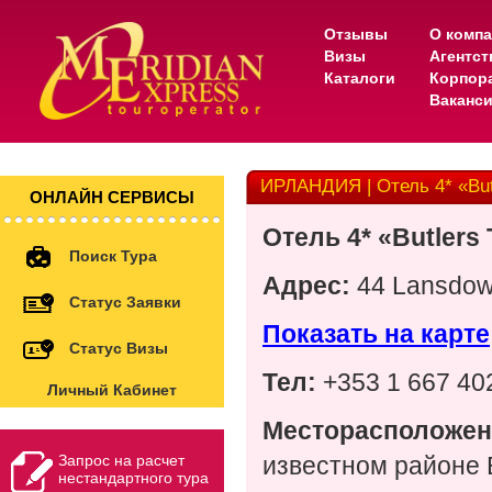
Отзывы
О комп
Визы
Агентс
Каталоги
Корпор
Ваканс
ИРЛАНДИЯ | Отель 4* «But
ОНЛАЙН СЕРВИСЫ
Отель 4* «Butlers
Поиск Тура
Адрес:
44 Lansdown
Статус Заявки
Показать на карте
Статус Визы
Тел:
+353 1 667 40
Личный Кабинет
Месторасположен
Запрос на расчет
известном районе B
нестандартного тура