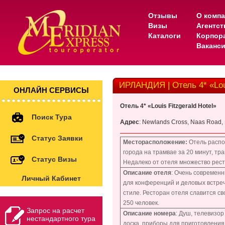
Отзывы
О комп
Визы
Агентс
Каталоги
Корпор
Ваканс
ИРЛАНДИЯ | Отель 4* «Loui
ОНЛАЙН СЕРВИСЫ
Отель 4* «Louis Fitzgerald Hotel»
Поиск Тура
Адрес
: Newlands Cross, Naas Road, 
Статус Заявки
Месторасположение:
Отель распо
города на трамвае за 20 минут, тр
Статус Визы
Недалеко от отеля множество рест
Описание отеля
: Очень современн
Личный Кабинет
для конференций и деловых встреч
стиле. Ресторан отеля славится св
250 человек.
Запрос на расчет
Описание номера
: Душ, телевизор
нестандартного тура
доска, приборы для приготовления