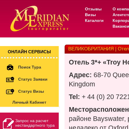
Отзывы
О комп
Визы
Агентс
Каталоги
Корпор
Ваканс
ВЕЛИКОБРИТАНИЯ | Отель
ОНЛАЙН СЕРВИСЫ
Отель 3*+ «Troy H
Поиск Тура
Адрес:
68-70 Quee
Статус Заявки
Kingdom
Статус Визы
Tel:
+ 44 (0) 20 722
Личный Кабинет
Месторасположен
районе Bayswater, 
Запрос на расчет
нестандартного тура
недалеко от Oxford 