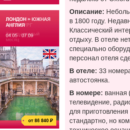
Описание:
Небольш
в 1800 году. Неда
Классический инте
отдыху. В отеле не
специально обору
персонал отеля сд
В отеле:
33 номера
автостоянка.
В номере:
ванная 
телевидение, радио
для приготовления
стандартно, но ко