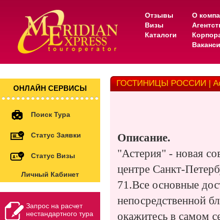
Отзывы
О комп
Визы
Агентс
Каталоги
Корпор
Ваканс
ГОСТИНИЦЫ РОССИИ | А
ОНЛАЙН СЕРВИСЫ
Поиск Тура
Статус Заявки
Описание.
"Астерия" - новая с
Статус Визы
центре Санкт-Петерб
Личный Кабинет
71.Все основные дос
непосредственной бл
Запрос на расчет
нестандартного тура
окажитесь в самом с