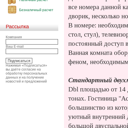
все номера данной к
Безналичный расчет
дворик, несколько н
В номере: необходим
Рассылка
стол, стул), телевиз
Компания
постоянный доступ 
Ваш E-mail
Ванная комната обор
феном, необходимы
Нажимая «Подписаться»
вы даёте согласие на
обработку персональных
данных и на получение
Стандартный двух
новостей и предложений
Dbl площадью от 14 
тонах. Гостиница "А
большинство из кото
уютный внутренний 
большой двуспальной