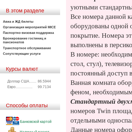
уютными стандартн
В этом разделе
Все номера данной к
Авиа и ЖД билеты
оборудованы одной о
Организация мероприятий MICE
Паспортно-визовая поддержка
покрытие. Номера эт
Бронирование гостиниц и
пансионатов
выполнены в персико
Транспортное обслуживание
В номере: необходим
Сопутствующие услуги
стол, стул), телевиз
Курсы валют
постоянный доступ в
Ванная комната обор
Доллар США........
86.5944
Евро...................
99.7134
феном, необходимы
Стандартный двухм
Способы оплаты
номеров Twin площа
отдельными односпал
Банковской картой
Данные номера офор
Наличный расчет