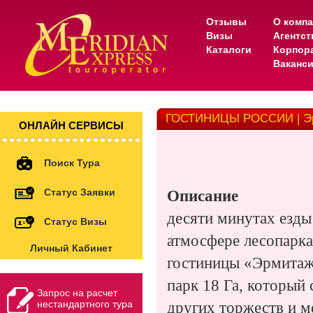
Отзывы
О комп
Визы
Агентс
Каталоги
Корпор
Ваканс
ГОСТИНИЦЫ РОССИИ | Э
ОНЛАЙН СЕРВИСЫ
Поиск Тура
Статус Заявки
Описание
десяти минутах езд
Статус Визы
атмосфере лесопарка
Личный Кабинет
гостиницы «Эрмитаж
парк
18 Га
, который
Запрос на расчет
нестандартного тура
других торжеств и м