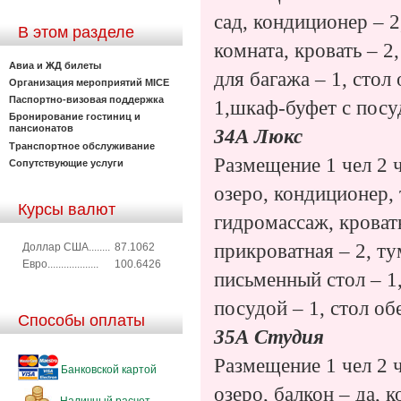
сад, кондиционер – 2
В этом разделе
комната, кровать – 2,
Авиа и ЖД билеты
для багажа – 1, стол
Организация мероприятий MICE
Паспортно-визовая поддержка
1,шкаф-буфет с посуд
Бронирование гостиниц и
пансионатов
34А Люкс
Транспортное обслуживание
Размещение 1 чел 2 ч
Сопутствующие услуги
озеро, кондиционер, 
Курсы валют
гидромассаж, кровать 
прикроватная – 2, ту
Доллар США........
87.1062
Евро...................
100.6426
письменный стол – 1
посудой – 1, стол об
Способы оплаты
35А Студия
Размещение 1 чел 2 ч
Банковской картой
озеро, балкон – да, к
Наличный расчет