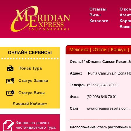
Отзывы
О ко
Визы
Аген
Каталоги
Корп
Вака
Мексика | Отели | Канкун 
ОНЛАЙН СЕРВИСЫ
Отель 5* «Dreams Cancun Resort 
Поиск Тура
Адрес
: Punta Cancún s/n, Zona Hot
Статус Заявки
Телефон
: (52 998) 848 70 00
Статус Визы
Факс
: (52 998) 848 70 01
Личный Кабинет
Сайт:
www.dreamsresorts.com
.
_____________________________
Запрос на расчет
нестандартного тура
Расположение
: отель расположен н