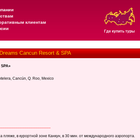
мпании
тствам
оративным клиентам
нсии
Где купить туры
| Dreams Cancun Resort & SPA
& SPA»
elera, Cancún, Q. Roo, Mexico
________________________
а пляже, в курортной зоне Канкун, в 30 мин. от международного аэропорта.