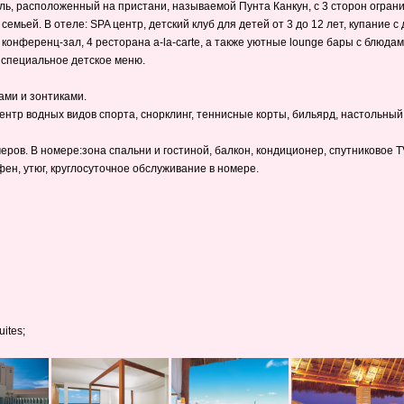
ль, расположенный на пристани, называемой Пунта Канкун, с 3 сторон огран
емьей. В отеле: SPA центр, детский клуб для детей от 3 до 12 лет, купание
онференц-зал, 4 ресторана a-la-carte, а также уютные lounge бары c блюдам
 специальное детское меню.
ами и зонтиками.
центр водных видов спорта, снорклинг, теннисные корты, бильярд, настольны
еров. В номере:зона спальни и гостиной, балкон, кондиционер, спутниковое 
ен, утюг, круглосуточное обслуживание в номере.
ites;