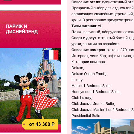
Описание отеля
:
е
динственный оте
Прекрасный выбор для отдыха всей с
организация свадебных церемоний, к
кухни. В ресторанах предусмотрено
Типы питания
: Al.
Пляж:
песчаный, оборудован лежак
Спорт и досуг
: открытый бассейн, 
уроки, занятия по аэробике.
Описание номеров
:
в отеле:379 ном
Интернет, мини-бар, кофе машина, ф
Категории номеров:
Deluxe;
Deluxe Ocean Front ;
Luxury;
Master 1 Bedroom Suite;
Honeymoon 1 Bedroom Suite;
Club Luxury;
Club Jacuzzi Jrunior Suite;
Club Jacuzzi Master 1 or 2 Bedroom Su
Presidential Suite.