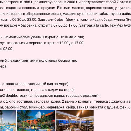
ь построен в1988 г., реконструирован в 2006 г. и представляет собой 7-этажн
s в садах, за основным корпусом. В отеле: массаж, парикмахерская, услуги ня
ал, интернет в общественных зонах, магазин сувениров и табака, курсы дайв
ткрыт с 06:30 до 23:00. Завтраки-буфет (фрукты, соки, яйца), обеды, ужины (б
ом воздухе у бассейна, открыт с 07:00 до 17:00. Завтрак a la carte, Tex-Mex бу
ни. Романтические ужины. Открыт с 18:30 до 21:00;
музыка, сальса и меренге, открыт с 12:00 до 17:00;
о 02:00.
клуб; лежаки, зонтики и полотенца бесплатно.
мера:
e, столовая зона, частичный вид на море);
, гостиная, столовая, терраса с видом на море);
king/2 double, гостиная, романская ванна, терраса с лежаком);
ьня с 1 king, гостиная, столовая, кухня, 2 ванных комнаты, терраса с джакузи и
ы, рабочий стол, мини-бар, кофеварка, сейф, ванная комната с душем, фен, б