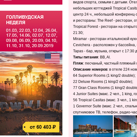
видов спорта, семьям с детьми. Отел
небольших коттеджей Tropical Casita
центр 24 ч., небольшой конференц-з
и рестораны: The Reef - ресторан, о
Tropical Forest - ресторан на открыт
21:30;
Miramar - ресторан итальянской кух
Cevichera - расположен у бассейна, 
Tapas - бар, музыка, открыт с 17:30 д
Типы питания
: BB, Al.
Пляж
: песчаный, частный пляжный 
Описание номеров
: в отеле 224 но
64 Superior Rooms (1 king/2 double);
22 Deluxe Rooms (1 king/2 double);
77 Gran Class Rooms (1 king/2 doubl
4 Junior Suites (макс. 2 чел., 1 king
56 Tropical Casitas (макс. 3 чел., 1 
1 Governor Suite (макс. 2 чел., спал
спутниковое ТВ, телефон, радио-час