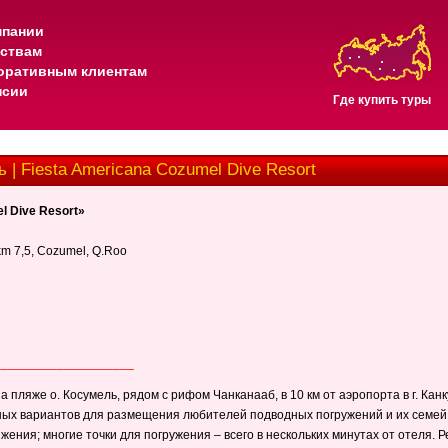
мпании
тствам
оративным клиентам
нсии
Где купить туры
 | Fiesta Americana Cozumel Dive Resort
l Dive Resort»
m 7,5, Cozumel, Q.Roo
____________________
а пляже о. Косумель, рядом с рифом Чанканааб, в 10 км от аэропорта в г. Канк
ных вариантов для размещения любителей подводных погружений и их семей н
яжения; многие точки для погружения – всего в нескольких минутах от отеля