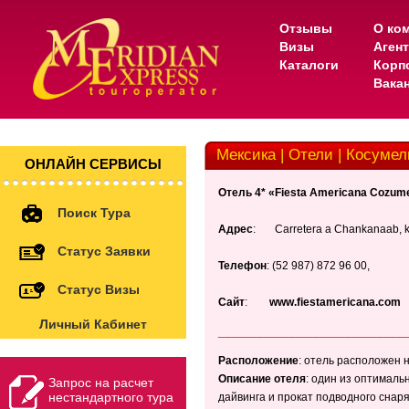
Отзывы
О ко
Визы
Аген
Каталоги
Корп
Вака
Мексика | Отели | Косумель
ОНЛАЙН СЕРВИСЫ
Отель 4* «Fiesta Americana Cozume
Поиск Тура
Адрес
: Carretera a Chankanaab, k
Статус Заявки
Телефон
: (52 987) 872 96 00,
Статус Визы
Сайт
:
www.fiestamericana.com
Личный Кабинет
_____________________________
Расположение
: отель расположен н
Описание отеля
: один из оптималь
Запрос на расчет
нестандартного тура
дайвинга и прокат подводного снар