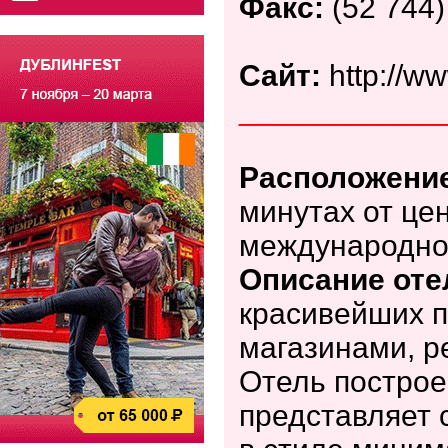
Факс:
(52 744
Сайт:
http://w
____________
Расположени
минутах от цен
международног
Описание оте
красивейших п
магазинами, р
Отель построен
представляет 