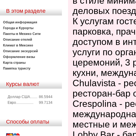
в стиле миним
деловых поезд
В этом разделе
К услугам гост
Общая информация
Города и Курорты
парковка, прач
Пакеты в Мехико Сити
доступом в инт
Описание отелей
Климат в Мексике
услуги по орг
Описание экскурсий
Оформление визы
церемоний, 3 
Карта страны
Памятка туристу
кухни, междун
Chulavista - р
Курсы валют
ресторан-бар о
Доллар США........
86.5944
Crespolina - р
Евро...................
99.7134
международная 
Способы оплаты
местные и меж
Lobby Bar - бар