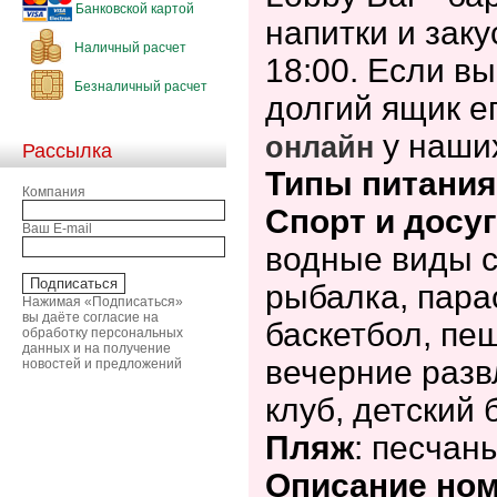
Банковской картой
напитки и заку
Наличный расчет
18:00. Если вы
Безналичный расчет
долгий ящик е
у наших
онлайн
Рассылка
Типы питания
Компания
Спорт и досуг
Ваш E-mail
водные виды сп
рыбалка, пара
Нажимая «Подписаться»
вы даёте согласие на
баскетбол, пеш
обработку персональных
данных и на получение
вечерние разв
новостей и предложений
клуб, детский 
Пляж
: песчан
Описание но