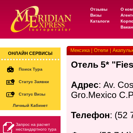
Отзывы
О ком
Визы
Агент
Каталоги
Корп
Вакан
Мексика | Отели | Акапульк
ОНЛАЙН СЕРВИСЫ
Отель 5* "Fies
Поиск Тура
Статус Заявки
Адрес
: Av. Co
Gro.Mexico C.P
Статус Визы
Личный Кабинет
Телефон
: (52
Запрос на расчет
нестандартного тура