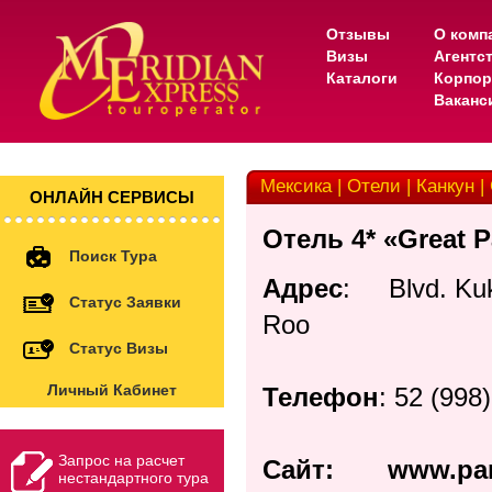
Отзывы
О комп
Визы
Агентс
Каталоги
Корпор
Ваканс
Мексика | Отели | Канкун |
ОНЛАЙН СЕРВИСЫ
Отель 4* «Great 
Поиск Тура
Адрес
: Blvd. Kuk
Статус Заявки
Roo
Статус Визы
Личный Кабинет
Телефон
: 52 (998
Запрос на расчет
Сайт:
www.par
нестандартного тура