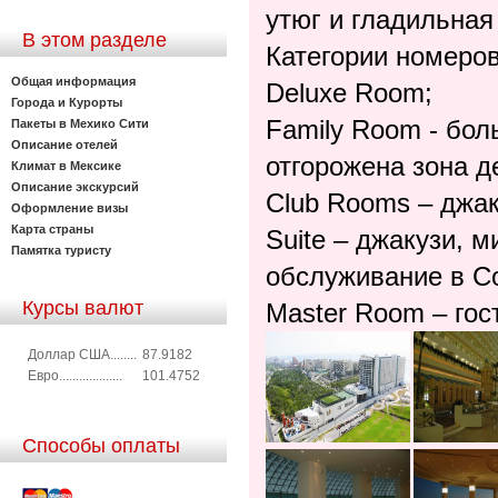
утюг и гладильная
В этом разделе
Категории номеров
Общая информация
Deluxe Room;
Города и Курорты
Family Room - бол
Пакеты в Мехико Сити
Описание отелей
отгорожена зона д
Климат в Мексике
Описание экскурсий
Club Rooms – джак
Оформление визы
Карта страны
Suite – джакузи, м
Памятка туристу
обслуживание в С
Курсы валют
Master Room – гос
Доллар США........
87.9182
Евро...................
101.4752
Способы оплаты