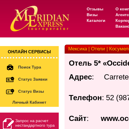
Отзывы
О ком
Визы
Агент
Каталоги
Корпо
Вакан
Мексика | Отели | Косумел
ОНЛАЙН СЕРВИСЫ
Отель 5* «Occid
Поиск Тура
Адрес
: Carreter
Статус Заявки
Статус Визы
Телефон
: 52 (98
Личный Кабинет
Сайт
:
www.occ
Запрос на расчет
нестандартного тура