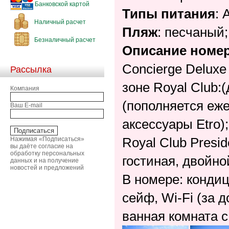
Банковской картой
Типы питания
: A
Наличный расчет
Пляж
: песчаный;
Безналичный расчет
Описание номе
Concierge Delux
Рассылка
зоне Royal Club:
Компания
(пополняется еже
Ваш E-mail
аксессуары Etro);
Нажимая «Подписаться»
Royal Club Presid
вы даёте согласие на
обработку персональных
гостиная, двойно
данных и на получение
новостей и предложений
В номере: кондиц
сейф, Wi-Fi (за 
ванная комната с