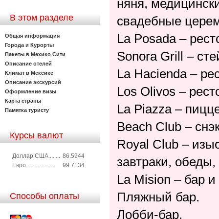
няня, медицинск
В этом разделе
свадебные церем
La Posada – рест
Общая информация
Города и Курорты
Sonora Grill – сте
Пакеты в Мехико Сити
Описание отелей
La Hacienda – рес
Климат в Мексике
Описание экскурсий
Los Olivos – рест
Оформление визы
Карта страны
La Piazza – пицц
Памятка туристу
Beach Club – снэ
Курсы валют
Royal Club – изы
Доллар США........
86.5944
завтраки, обеды,
Евро...................
99.7134
La Mision – бар и
Пляжный бар.
Способы оплаты
Лобби-бар.