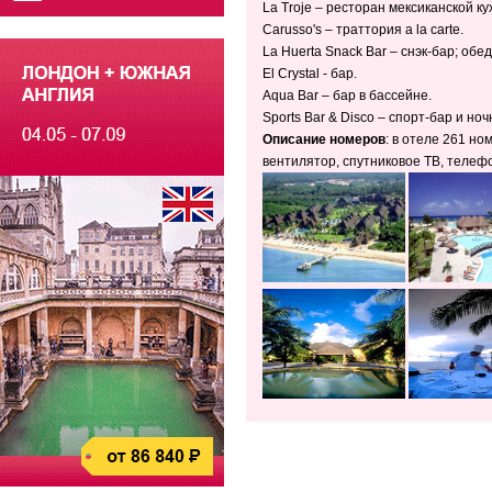
La Troje – ресторан мексиканской кухн
Carusso's – траттория a la carte.
La Huerta Snack Bar – снэк-бар; обе
El Crystal - бар.
Aqua Bar – бар в бассейне.
Sports Bar & Disco – спорт-бар и ноч
Описание номеров
: в отеле 261 но
вентилятор, спутниковое ТВ, телефо