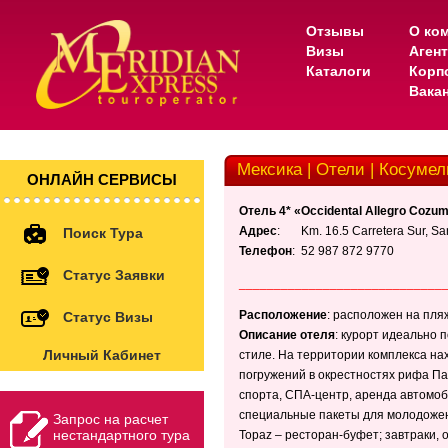
Отзывы
О ко
Визы
Аген
Каталоги
Корп
Вака
Мексика | Отели | Косумель
ОНЛАЙН СЕРВИСЫ
Отель 4* «Occidental Allegro Cozum
Адрес
: Km. 16.5 Carretera Sur, San
Поиск Тура
Телефон
: 52 987 872 9770
Статус Заявки
_____________________________
Расположение
: расположен на пля
Статус Визы
Описание отеля
: курорт идеально 
Личный Кабинет
стиле. На территории комплекса на
погружений в окрестностях рифа Пал
спорта, СПА-центр, аренда автомоби
специальные пакеты для молодожен
Запрос на расчет
нестандартного тура
Topaz – ресторан-буфет; завтраки, 