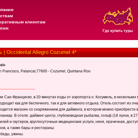
мпании
тствам
оративным клиентам
нсии
Где купить туры
 | Occidental Allegro Cozumel 4*
el»
 Francisco, Palancar,77600 - Cozumel, Quintana Roo
_________________
же Сан-Франциско, в 20 минутах езды от аэропорта о. Косумель, в нескольких
подходит как для беспечного, так и для активного отдыха. Отель состоит из о
ходится магазин со снаряжением для дайвинга, в котором можно приобрести
анкар. В отеле: дайвинг-центр, глубоководная рыбалка, гольф (18 лунок, в 2
лей и скутеров, круглосуточные медицинские услуги, няня, прачечная, доступ
ов, а также бары и рестораны:
обеды, ужины.