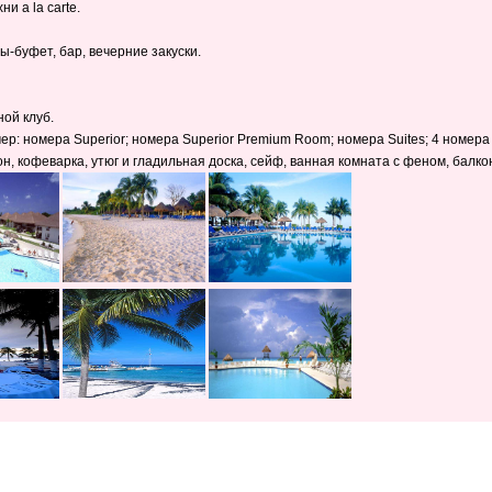
и a la carte.
ды-буфет, бар, вечерние закуски.
ной клуб.
мер: номера Superior; номера Superior Premium Room; номера Suites; 4 номер
н, кофеварка, утюг и гладильная доска, сейф, ванная комната с феном, балко