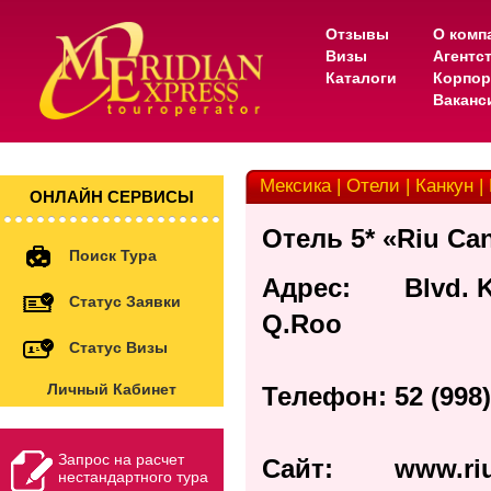
Отзывы
О комп
Визы
Агентс
Каталоги
Корпор
Ваканс
Мексика | Отели | Канкун |
ОНЛАЙН СЕРВИСЫ
Отель 5* «Riu Ca
Поиск Тура
Адрес: Blvd. Kuk
Статус Заявки
Q.Roo
Статус Визы
Личный Кабинет
Телефон: 52 (998)
Запрос на расчет
Сайт:
www.riu
нестандартного тура