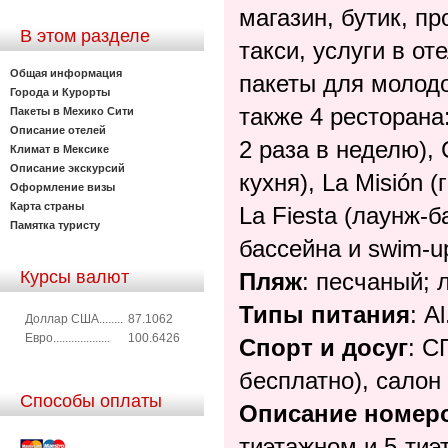
магазин, бутик, п
В этом разделе
такси, услуги в от
Общая информация
пакеты для молод
Города и Курорты
также 4 ресторана
Пакеты в Мехико Сити
Описание отелей
2 раза в неделю),
Климат в Мексике
Описание экскурсий
кухня), La Misión (
Оформление визы
Карта страны
La Fiesta (лаунж-ба
Памятка туристу
бассейна и swim-up
Курсы валют
Пляж
: песчаный; 
Типы питания
: Al
Доллар США........
87.1062
Евро...................
100.6426
Спорт и досуг
: С
бесплатно), салон
Способы оплаты
Описание номер
тиэтажном и 5-тиэ