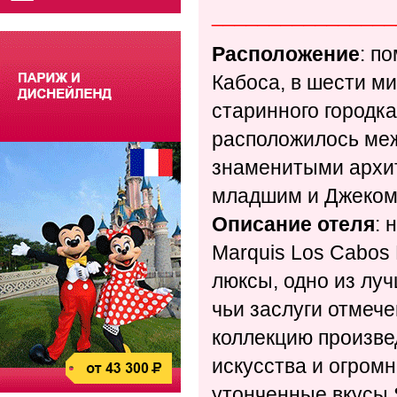
________________
Расположение
: п
Кабоса, в шести ми
старинного городк
расположилось меж
знаменитыми архи
младшим и Джеком
Описание отеля
: 
Marquis Los Cabos
люксы, одно из лу
чьи заслуги отмече
коллекцию произве
искусства и огром
утонченные вкусы 