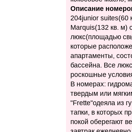
Описание номеро
204junior suites(60
Marquis(132 кв. м)
люкс(площадью свыш
которые расположе
апартаменты, сост
бассейна. Все люкс
роскошные условия
В номерах: гидрома
твердым или мягки
"Frette"одеяла из г
тапки, в которых п
покой оберегают в
завтрак ежедневно