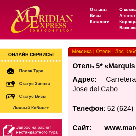
Отзывы
О комп
Визы
Агентс
Каталоги
Корпор
Ваканс
Мексика | Отели | Лос Каб
ОНЛАЙН СЕРВИСЫ
Отель 5* «Marquis
Поиск Тура
Адрес:
Carretera 
Статус Заявки
Jose del Cabo
Статус Визы
Телефон
: 52 (624)
Личный Кабинет
Сайт:
www.mar
Запрос на расчет
нестандартного тура