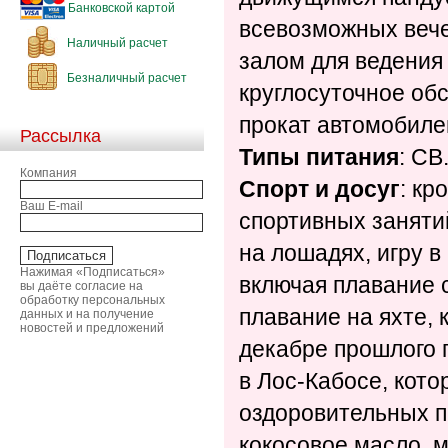
Банковской картой
всевозможных вече
Наличный расчет
залом для ведения
Безналичный расчет
круглосуточное об
прокат автомобилей
Рассылка
Типы питания
: CB
Компания
Спорт и досуг
: кр
Ваш E-mail
спортивных заняти
на лошадях, игру в
Нажимая «Подписаться»
включая плавание с
вы даёте согласие на
обработку персональных
плавание на яхте, 
данных и на получение
новостей и предложений
декабре прошлого 
в Лос-Кабосе, кото
оздоровительных п
кокосовое масло, м