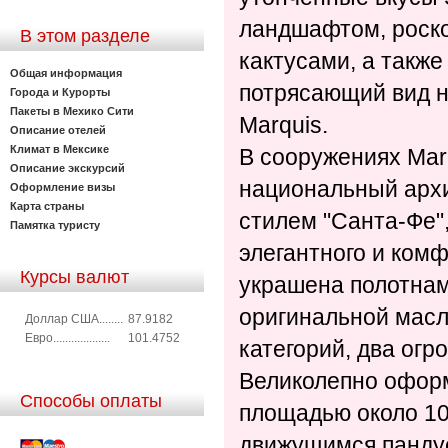
ландшафтом, роско
В этом разделе
кактусами, а также
Общая информация
потрясающий вид н
Города и Курорты
Пакеты в Мехико Сити
Marquis.
Описание отелей
Климат в Мексике
В сооружениях Mar
Описание экскурсий
национальный арх
Оформление визы
Карта страны
стилем "Санта-Фе"
Памятка туристу
элегантного и ком
Курсы валют
украшена полотнам
оригинальной масл
Доллар США........
87.9182
Евро...................
101.4752
категорий, два огр
Великолепно офор
Способы оплаты
площадью около 10
движущимся панду