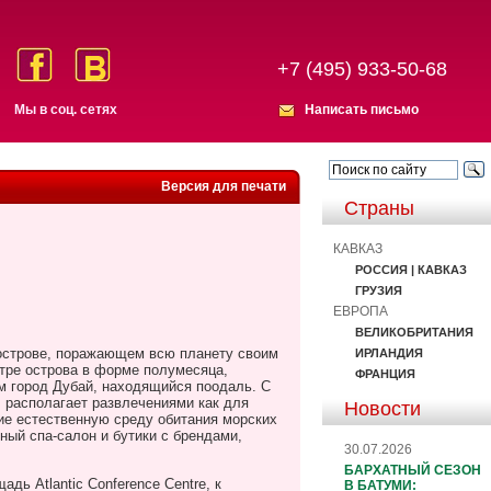
+7 (495) 933-50-68
Мы в соц. сетях
Написать письмо
Версия для печати
Страны
КАВКАЗ
РОССИЯ | КАВКАЗ
ГРУЗИЯ
ЕВРОПА
ВЕЛИКОБРИТАНИЯ
острове, поражающем всю планету своим
ИРЛАНДИЯ
нтре острова в форме полумесяца,
ФРАНЦИЯ
м город Дубай, находящийся поодаль. С
s
располагает развлечениями как для
Новости
ие естественную среду обитания морских
ый спа-салон и бутики с брендами,
30.07.2026
БАРХАТНЫЙ СЕЗОН
ощадь
Atlantic
Conference
Centre
, к
В БАТУМИ: