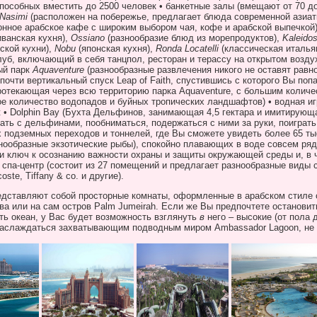
 способных вместить до 2500 человек • банкетные залы (вмещают от 70 д
Nasimi
(расположен на побережье, предлагает блюда современной азиат
онное арабское кафе с широким выбором чая, кофе и арабской выпечкой)
иванская кухня),
Ossiano
(разнообразие блюд из морепродуктов),
Kaleido
ской кухни),
Nobu
(японская кухня),
Ronda
Locatelli
(классическая италья
уб, включающий в себя танцпол, ресторан и терассу на открытом возду
ый парк
Aquaventure
(разнообразные развлечения никого не оставят рав
т почти вертикальный спуск
Leap
of
Faith
, спустившись с которого Вы попа
протекающая через всю территорию парка
Aquaventure
, с большим количе
ое количество водопадов и буйных тропических ландшафтов) • водная и
ж •
Dolphin
Bay
(Бухта Дельфинов, занимающая 4,5 гектара и имитирующ
ть с дельфинами, пообниматься, подержаться с ними за руки, поиграть
 подземных переходов и тоннелей, где Вы сможете увидеть более 65 ты
азнообразные экзотические рыбы), спокойно плавающих в воде совсем ря
 и ключ к осознанию важности охраны и защиты окружающей среды и, в ч
 спа-центр (состоит из 27 помещений и предлагает разнообразные виды с
coste
,
Tiffany
&
co
. и другие).
дставляют собой просторные комнаты, оформленные в арабском стиле 
ва или на сам остров
Palm
Jumeirah
. Если же Вы предпочтете остановит
ть океан, у Вас будет возможность взглянуть
в
него – высокие (от пола д
 наслаждаться захватывающим подводным миром
Ambassador
Lagoon
, не