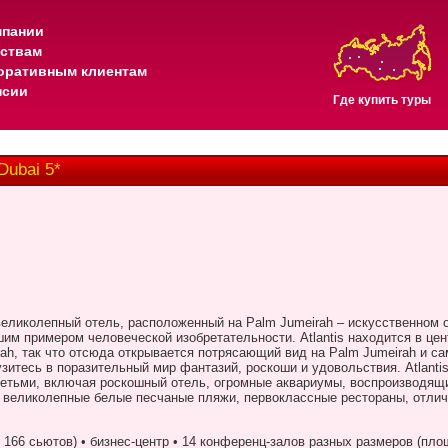
мпании
тствам
оративным клиентам
нсии
Где купить туры
Dubai 5*
великолепный отель, расположенный на
Palm
Jumeirah
– искусственном 
им примером человеческой изобретательности.
Atlantis
находится в це
rah
, так что отсюда открывается потрясающий вид на
Palm
Jumeirah
и са
узитесь в поразительный мир фантазий, роскоши и удовольствия.
Atlanti
детьми, включая роскошный отель, огромные аквариумы, воспроизводящ
 великолепные белые песчаные пляжи, первоклассные рестораны, отличн
166 сьютов) • бизнес-центр • 14 конференц-залов разных размеров (пл