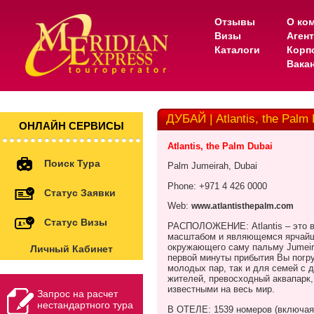
Отзывы
О ко
Визы
Аген
Каталоги
Корп
Вака
ДУБАЙ | Atlantis, the Palm 
ОНЛАЙН СЕРВИСЫ
Atlantis, the Palm Dubai
Поиск Тура
Palm Jumeirah, Dubai
Phone: +971 4 426 0000
Статус Заявки
Web:
www.atlantisthepalm.com
Статус Визы
РАСПОЛОЖЕНИЕ:
Atlantis
– это 
масштабом и являющемся ярчайш
окружающего саму пальму
Jumei
Личный Кабинет
первой минуты прибытия Вы погр
молодых пар, так и для семей с 
жителей, превосходный аквапарк,
известными на весь мир.
Запрос на расчет
нестандартного тура
В ОТЕЛЕ: 1539 номеров (включая 