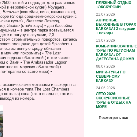
о 2500 гостей и подходят для различных
ПЛЯЖНЫЙ ОТДЫХ
кой и европейской кухни)
Voyagers
,
+ЭКСКУРСИИ
,
Barazura
(коктейли, вина, шампанское),
21.07.2026
scope
(блюда средиземноморской кухни с
АКТИВНЫЕ
нская кухня) ,
Brasserie
Rostang
,
ВЫХОДНЫЕ В ГОРАХ
хе),
Seafire
(стейк-хаус) • два бассейна
КАВКАЗА! Экскурсии
нодушным – в центре парка возвышается
+ походы
дете в лагуну с акулами; 2,3-
ством стремительных поворотов, катаясь
13.07.2026
гровая площадка для детей
Splashers
•
КОМБИНИРОВАННЫЕ
ая естественную среду обитания
ТУРЫ ПО РЕГИОНАМ
 в мяч или покормить) •
The
Lost
КАВКАЗА: ОТ
сяч водных обитателей ( в том числе
ДАГЕСТАНА ДО КМВ
дом с Вами •
The
Ambassador
Lagoon
08.07.2026
астности, морских обитателей) •
па-терапии со всего мира) •
МИНИ-ТУРЫ ПО
СЕВЕРНОМУ
КАВКАЗУ
с океаническими мотивами и выходят на
24.06.2026
ься в номере типа
The
Lost
Chambers
о потолка) окна (как в спальне, так и в
ЛЕТО 2026:
ЭКСКУРСИОННЫЕ
 выходя из номера.
ТУРЫ & ОТДЫХ НА
МОРЕ
Посмотреть все