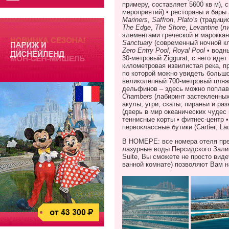
примеру, составляет 5600 кв м),
мероприятий) • рестораны и бары
Mariners
,
Saffron
,
Plato
’
s
(традици
The
Edge
,
The
Shore
,
Levantine
(л
элементами греческой и мароккан
Sanctuary
(современный ночной кл
Zero
Entry
Pool
,
Royal
Pool
• водн
30-метровый
Ziggurat
, с него иде
километровая извилистая река, 
по которой можно увидеть больш
великолепный 700-метровый пля
дельфинов – здесь можно поплава
Chambers
(лабиринт застекленных
акулы, угри, скаты, пираньи и р
(дверь в мир океанических чудес
теннисные корты • фитнес-центр •
первоклассные бутики (
Cartier
,
La
В НОМЕРЕ: все номера отеля пре
лазурные воды Персидского Зали
Suite
, Вы сможете не просто виде
ванной комнате) позволяют Вам