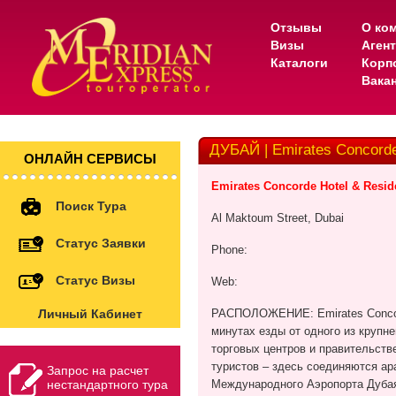
Отзывы
О ко
Визы
Аген
Каталоги
Корп
Вака
ДУБАЙ | Emirates Concorde
ОНЛАЙН СЕРВИСЫ
Emirates Concorde Hotel & Resi
Поиск Тура
Al Maktoum Street, Dubai
Статус Заявки
Phone
:
Статус Визы
Web
:
Личный Кабинет
РАСПОЛОЖЕНИЕ:
Emirates
Conc
минутах езды от одного из крупне
торговых центров и правительст
туристов – здесь соединяются ар
Запрос на расчет
нестандартного тура
Международного Аэропорта Дуба