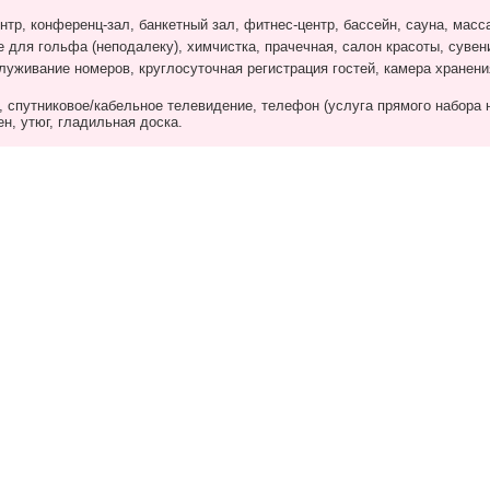
тр, конференц-зал, банкетный зал, фитнес-центр, бассейн, сауна, масса
е для гольфа (неподалеку), химчистка, прачечная, салон красоты, суве
луживание номеров, круглосуточная регистрация гостей, камера хранени
спутниковое/кабельное телевидение, телефон (услуга прямого набора 
н, утюг, гладильная доска.