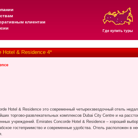
мпании
тствам
оративным клиентам
нсии
Где купить туры
 Hotel & Residence 4*
dence
orde
Hotel
&
Residence
это современный четырехзвездочный отель недале
йших торгово-развлекательных комплексов Dubai City Centre и на расст
венных учреждений.
Emirates
Concorde
Hotel
&
Residence
– хороший выбор
абское гостеприимство и современные удобства. Отель расположен в не
я.