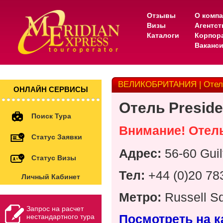
Отзывы
О комп
Визы
Агентс
Каталоги
Корпор
Ваканс
ВЕЛИКОБРИТАНИЯ | Отель 
ОНЛАЙН СЕРВИСЫ
Отель Preside
Поиск Тура
Внимание! Отель
Статус Заявки
Адрес:
56-60 Gui
Статус Визы
Тел:
+44 (0)20 78
Личный Кабинет
Метро:
Russell S
Запрос на расчет
Посмотреть на к
нестандартного тура