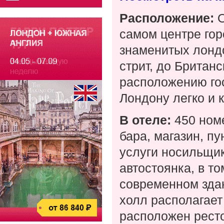
Расположение:
О
самом центре гор
знаменитых лондо
стрит, до Британ
расположению го
Лондону легко и 
В отеле:
450 ном
бара, магазин, п
услуги носильщик
автостоянка, в т
современном зда
холл располагает
расположен ресто