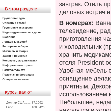
завтрак. Отель п
В этом разделе
деловых встреч и
Групповые туры
В номерах:
Ванн
Описание отелей
Групповые экскурсии
телевидение, рад
Индивидуальные экскурсии
приготовления ча
Шоппинг
Лондон для детей
и холодильник (п
Рестораны и бары
Мюзиклы и театры
хранить медикаме
Замки и поместья
отеля President 
Концерты, шоу, выставки
Информация о стране
Удобная мебель с
Памятка туристу
Полезная информация
оснащение делаю
Оформление визы
приятным. Декори
Курсы валют
использованием н
Небольшие, неда
Доллар США........
87.1062
Евро...................
100.6426
находятся в хоро