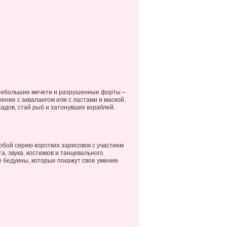
 небольшие мечети и разрушенные форты –
ение с аквалангом или с ластами и маской.
адов, стай рыб и затонувших кораблей.
обой серию коротких зарисовок с участием
, звука, костюмов и танцевального
е бедуины, которые покажут свое умение