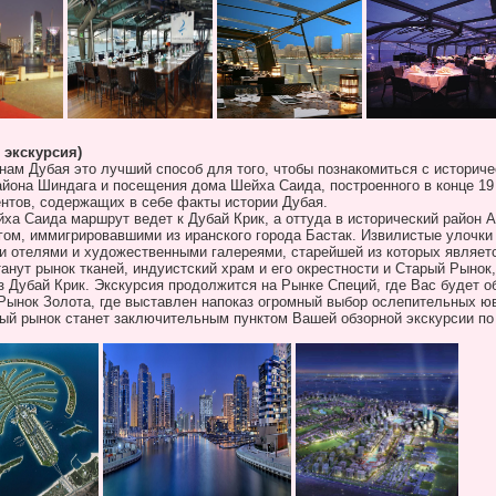
 экскурсия)
нам Дубая это лучший способ для того, чтобы познакомиться с историч
айона Шиндага и посещения дома Шейха Саида, построенного в конце 19 
нтов, содержащих в себе факты истории Дубая.
а Саида маршрут ведет к Дубай Крик, а оттуда в исторический район А
гом, иммигрировавшими из иранского города Бастак. Извилистые улочк
и отелями и художественными галереями, старейшей из которых являет
ут рынок тканей, индуистский храм и его окрестности и Старый Рынок,
ез Дубай Крик. Экскурсия продолжится на Рынке Специй, где Вас будет 
 Рынок Золота, где выставлен напоказ огромный выбор ослепительных 
ый рынок станет заключительным пунктом Вашей обзорной экскурсии по