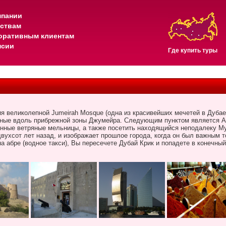
мпании
тствам
оративным клиентам
нсии
Где купить туры
ия великолепной
Jumeirah
Mosque
(одна из красивейших мечетей в Дуба
ные вдоль прибрежной зоны Джумейра. Следующим пунктом является Ал
инные ветряные мельницы, а также посетить находящийся неподалеку М
вухсот лет назад, и изображает прошлое города, когда он был важным 
на абре (водное такси), Вы пересечете Дубай Крик и попадете в конечны