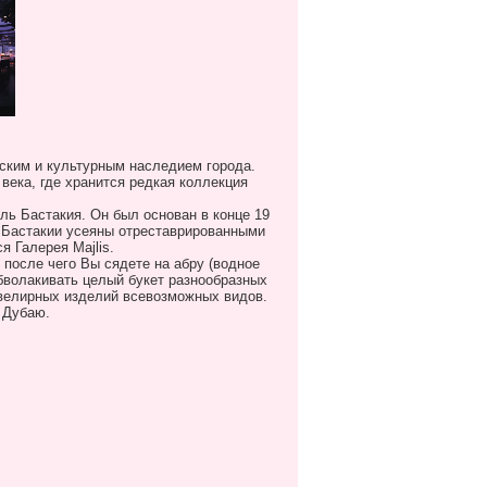
еским и культурным наследием города.
века, где хранится редкая коллекция
ль Бастакия. Он был основан в конце 19
и Бастакии усеяны отреставрированными
ся Галерея
Majlis
.
 после чего Вы сядете на абру (водное
обволакивать целый букет разнообразных
ювелирных изделий всевозможных видов.
 Дубаю.