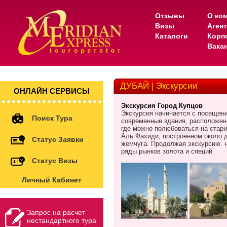
Отзывы
О ко
Визы
Аген
Каталоги
Корп
Вака
ДУБАЙ | Экскурсии
ОНЛАЙН СЕРВИСЫ
Экскурсия Город Купцов
Экскурсия начинается с посещен
Поиск Тура
современные здания, расположен
где можно полюбоваться на стар
Аль Фахиди, построенном около д
Статус Заявки
жемчуга. Продолжая экскурсию
ряды рынков золота и специй.
Статус Визы
Личный Кабинет
Запрос на расчет
нестандартного тура