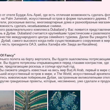
 от отеля Бурдж Аль Араб, где есть отличная возможность сделать фо
ь на
Palm
Jumeirah
, искусственный остров в форме пальмового дерева. 
тели, роскошные виллы, многоквартирные дома и разнообразные магазин
зможность сделать незабываемые снимки.
ого развлекательного комплекса
Dubailand
у Вас появится представлени
нь в Дубае.
Dubailand
считается крупнейшим туристическим и развлекат
качестве международного центра семейного туризма. Далее Вы увидите
S
 Дубай, самого высокого когда-либо существовавшего сооружения в мире
 честь президента ОАЭ, шейха Халифа ибн Заида ан-Нахайяна).
 Of Fancy”
ичьего полета на борту вертолета, Вы будете ошеломлены потрясающим
е. Вы будете потрясены открывающимся перед глазами контрастом, где
м, предлагающим роскошь и солнце круглый год.
 Вы сможете увидеть известные на весь мир
Burj
Al
Arab
, первый в мире
ьшой искусственный остров в мире, и
The
World
, искусственный архипела
дитесь живописным побережьем Дубая, застроенным великолепными оте
ругие грандиозные проекты, которые, несомненно, уже сделали и прод