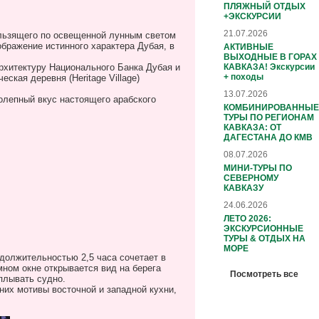
ПЛЯЖНЫЙ ОТДЫХ
+ЭКСКУРСИИ
21.07.2026
ользящего по освещенной лунным светом
ображение истинного характера Дубая, в
АКТИВНЫЕ
ВЫХОДНЫЕ В ГОРАХ
КАВКАЗА! Экскурсии
рхитектуру Национального Банка Дубая и
+ походы
ческая деревня (
Heritage
Village
)
13.07.2026
олепный вкус настоящего арабского
КОМБИНИРОВАННЫЕ
ТУРЫ ПО РЕГИОНАМ
КАВКАЗА: ОТ
ДАГЕСТАНА ДО КМВ
08.07.2026
МИНИ-ТУРЫ ПО
СЕВЕРНОМУ
КАВКАЗУ
24.06.2026
ЛЕТО 2026:
ЭКСКУРСИОННЫЕ
ТУРЫ & ОТДЫХ НА
МОРЕ
одолжительностью 2,5 часа сочетает в
ном окне открывается вид на берега
Посмотреть все
плывать судно.
них мотивы восточной и западной кухни,