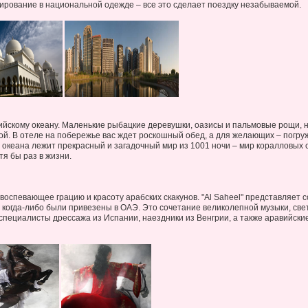
ирование в национальной одежде – все это сделает поездку незабываемой.
дийскому океану. Маленькие рыбацкие деревушки, оазисы и пальмовые рощи,
ой. В отеле на побережье вас ждет роскошный обед, а для желающих – погруж
океана лежит прекрасный и загадочный мир из 1001 ночи – мир коралловых с
я бы раз в жизни.
оспевающее грацию и красоту арабских скакунов. "Al Saheel" представляет с
когда-либо были привезены в ОАЭ. Это сочетание великолепной музыки, света
 специалисты дрессажа из Испании, наездники из Венгрии, а также аравийски