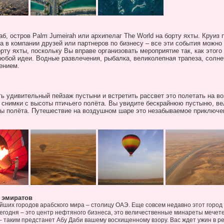
аб, остров
Palm
Jumeirah
или архипелаг
The
World
на борту яхты. Круиз 
а в компании друзей или партнеров по бизнесу – все эти события можно
рту яхты, поскольку Вы вправе организовать мероприятие так, как этог
юбой идеи. Водные развлечения, рыбалка, великолепная трапеза, солне
ением.
 удивительный пейзаж пустыни и встретить рассвет это полетать на в
 снимки с высоты птичьего полёта. Вы увидите бескрайнюю пустыню, в
 полёта. Путешествие на воздушном шаре это незабываемое приключен
у эмиратов
йших городов арабского мира – столицу ОАЭ. Еще совсем недавно этот город
годня – это центр нефтяного бизнеса, это величественные минареты мечет
 – таким предстанет Абу Даби вашему восхищенному взору. Вас ждет ужин в р