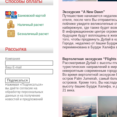
Способы оплаты
Экскурсия
“A New Dawn”
Банковской картой
Путешествие начинается недалеко
отеля, после чего Вы отправитес
поближе увидите великолепные о
Наличный расчет
набережную, где также будет во
В информационном центре огромн
Безналичный расчет
будущем будут воплощены в жиз
того, чтобы продвинуть Дубай в 
Городе, недалеко от башни Бурдж
переименована в Бурдж Халифа в
Рассылка
Компания
Вертолетная
экскурсия
“Flights
Рассматривая Дубай с высоты пт
туристических направлений в мир
Ваш E-mail
невероятным современным городо
Во время вертолетной экскурсии
остров
Palm
Jumeirah
, самый бол
островов. Кроме того, Вы насла
Нажимая «Подписаться»
высоту башню Бурдж Халифа, и д
вы даёте согласие на
21 века.
обработку персональных
данных и на получение
новостей и предложений