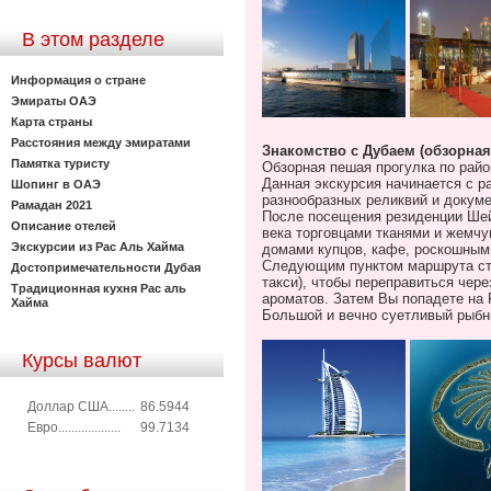
В этом разделе
Информация о стране
Эмираты ОАЭ
Карта страны
Расстояния между эмиратами
Знакомство с Дубаем (обзорная
Памятка туристу
Обзорная пешая прогулка по райо
Данная экскурсия начинается с р
Шопинг в ОАЭ
разнообразных реликвий и докуме
Рамадан 2021
После посещения резиденции Шейх
Описание отелей
века торговцами тканями и жемчу
Экскурсии из Рас Аль Хайма
домами купцов, кафе, роскошным
Следующим пунктом маршрута стан
Достопримечательности Дубая
такси), чтобы переправиться чер
Традиционная кухня Рас аль
ароматов. Затем Вы попадете на
Хайма
Большой и вечно суетливый рыбн
Курсы валют
Доллар США........
86.5944
Евро...................
99.7134