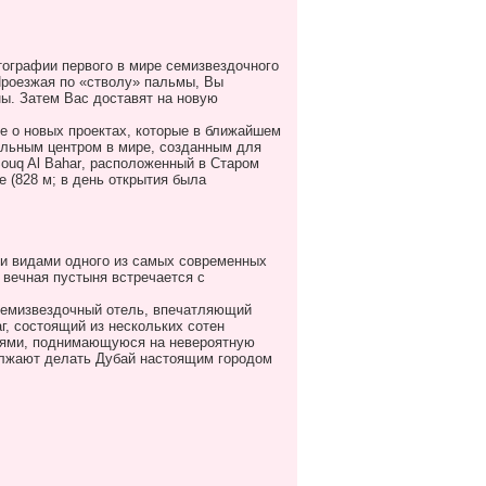
тографии первого в мире семизвездочного
Проезжая по «стволу» пальмы, Вы
ы. Затем Вас доставят на новую
е о новых проектах, которые в ближайшем
ельным центром в мире, созданным для
ouq
Al
Bahar
, расположенный в Старом
 (828 м; в день открытия была
и видами одного из самых современных
вечная пустыня встречается с
 семизвездочный отель, впечатляющий
г, состоящий из нескольких сотен
лями, поднимающуюся на невероятную
олжают делать Дубай настоящим городом