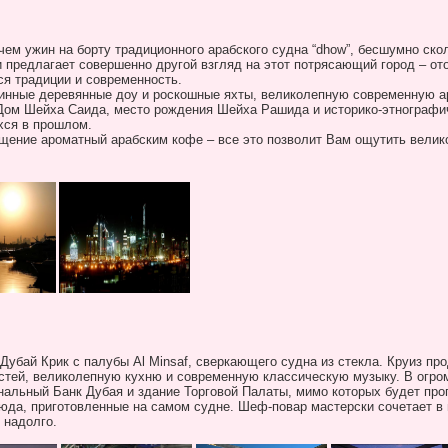
чем ужин на борту традиционного арабского судна “
dhow
”, бесшумно ск
и предлагает совершенно другой взгляд на этот потрясающий город – от
я традиции и современность.
ринные деревянные доу и роскошные яхты, великолепную современную а
 Дом Шейха Саида, место рождения Шейха Рашида и историко-этнографи
хся в прошлом.
ощение ароматный арабским кофе – все это позволит Вам ощутить велик
 Дубай Крик с палубы
Al
Minsaf
, сверкающего судна из стекла. Круиз пр
тей, великолепную кухню и современную классическую музыку. В огром
нальный Банк Дубая и здание Торговой Палаты, мимо которых будет про
юда, приготовленные на самом судне. Шеф-повар мастерски сочетает в 
 надолго.